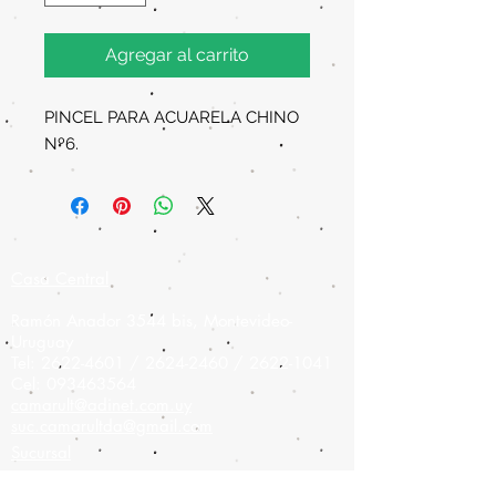
Agregar al carrito
PINCEL PARA ACUARELA CHINO
Nº6.
Casa Central
Ramón Anador 3544 bis, Montevideo-
Uruguay
Tel:
2622-4601
/
2624-2460
/
2622-1041
Cel:
093463564
camarult@adinet.com.uy
suc.camarultda@gmail.com
Sucursal
Colonia 908,
Montevideo-Uruguay