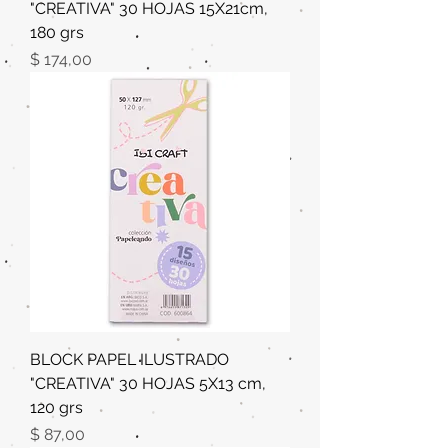
"CREATIVA" 30 HOJAS 15X21cm,
180 grs
Precio
$ 174,00
BLOCK PAPEL ILUSTRADO
"CREATIVA" 30 HOJAS 5X13 cm,
120 grs
Precio
$ 87,00