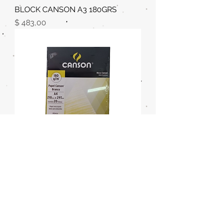
BLOCK CANSON A3 180GRS
Precio
$ 483,00
BLOCK CANSON A4 180 GRS
Precio
$ 242,00