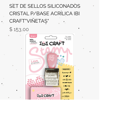
SET DE SELLOS SILICONADOS
CRISTAL P/BASE ACRÍLICA IBI
CRAFT"VIÑETAS"
Precio
$ 153,00
SELLO ROTATIVO IBI CRAFT C/12
DISEÑOS Y ALMOHADILLA - SERIE
"LOVE"