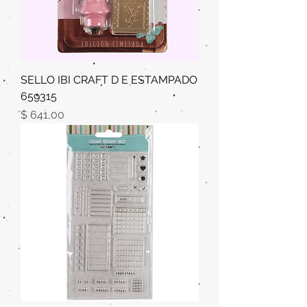
SELLO IBI CRAFT D E ESTAMPADO
659315
Precio
$ 641,00