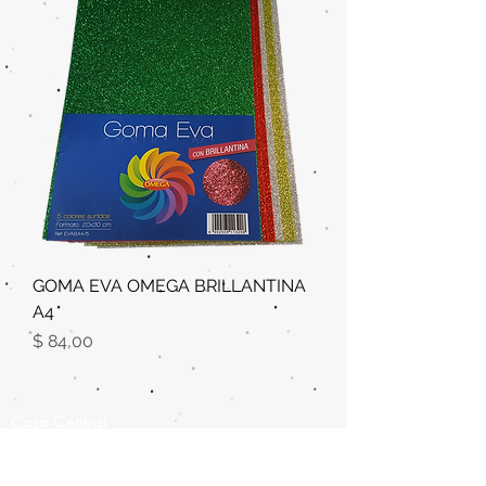
GOMA EVA OMEGA BRILLANTINA
A4
Precio
$ 84,00
Casa Central
Ramón Anador 3544 bis, Montevideo-
Uruguay