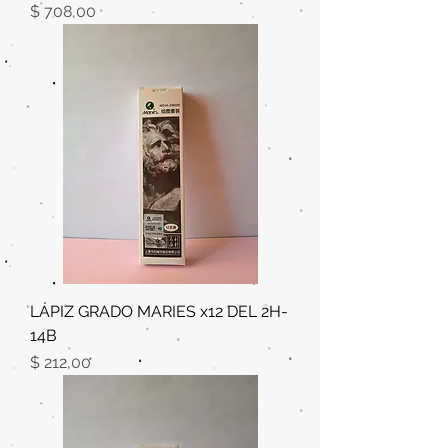
Precio
$ 708,00
LÁPIZ GRADO MARIES x12 DEL 2H-
14B
Precio
$ 212,00