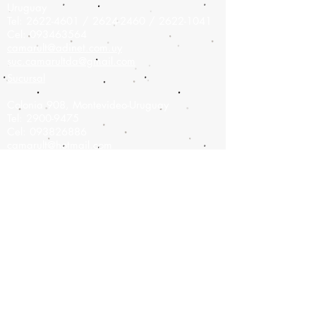
Uruguay
Tel:
2622-4601
/
2624-2460
/
2622-1041
Cel:
093463564
camarult@adinet.com.uy
suc.camarultda@gmail.com
Sucursal
Colonia 908,
Montevideo-Uruguay
Tel:
2900-9475
Cel:
093826886
camarult@hotmail.com
Únete a nuestra lista de correo
No te pierdas ninguna
actualización