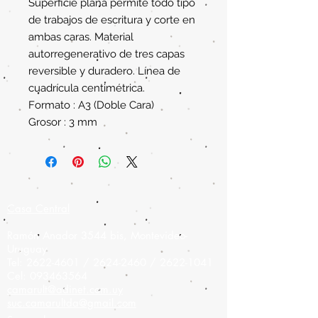
Superficie plana permite todo tipo
de trabajos de escritura y corte en
ambas caras. Material
autorregenerativo de tres capas
reversible y duradero. Línea de
cuadrícula centimétrica.
Formato : A3 (Doble Cara)
Grosor : 3 mm
Casa Central
Ramón Anador 3544 bis, Montevideo-
Uruguay
Tel:
2622-4601
/
2624-2460
/
2622-1041
Cel:
093463564
camarult@adinet.com.uy
suc.camarultda@gmail.com