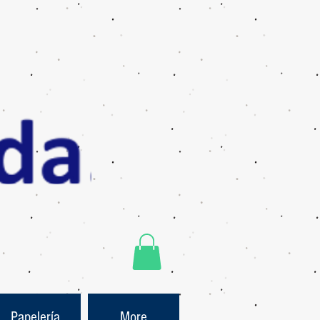
Papelería
More