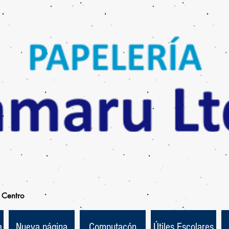
Centro
a
Nueva página
Computacón
Útiles Escolares