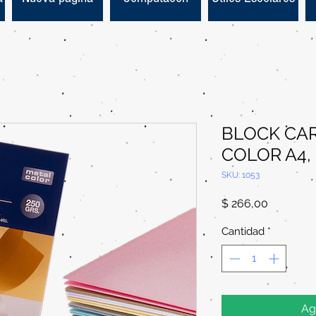
BLOCK CA
COLOR A4,
SKU: 1053
Precio
$ 266,00
Cantidad
*
Ag