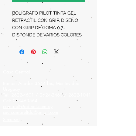
BOLÍGRAFO PILOT TINTA GEL
RETRACTIL CON GRIP, DISEÑO
CON GRIP DE GOMA 0,7.
DISPONDE DE VARIOS COLORES.
Casa Central
Ramón Anador 3544 bis, Montevideo-
Uruguay
Tel:
2622-4601
/
2624-2460
/
2622-1041
Cel:
093463564
camarult@adinet.com.uy
suc.camarultda@gmail.com
Sucursal
Colonia 908,
Montevideo-Uruguay