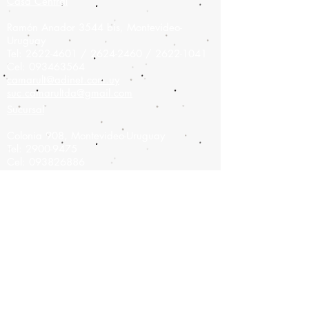
Casa Central
Ramón Anador 3544 bis, Montevideo-
Uruguay
Tel:
2622-4601
/
2624-2460
/
2622-1041
Cel:
093463564
camarult@adinet.com.uy
suc.camarultda@gmail.com
Sucursal
Colonia 908,
Montevideo-Uruguay
Tel:
2900-9475
Cel:
093826886
camarult@hotmail.com
Únete a nuestra lista de correo
No te pierdas ninguna
actualización