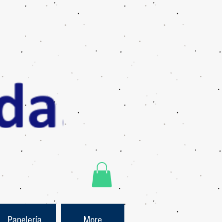
Papelería
More