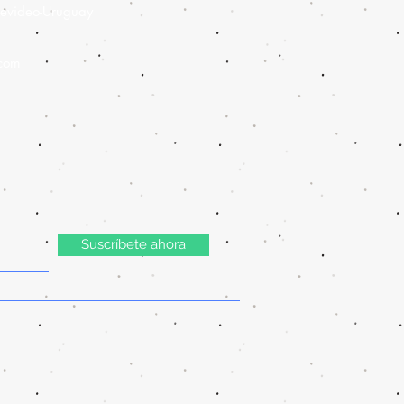
evideo-Uruguay
.com
Suscríbete ahora