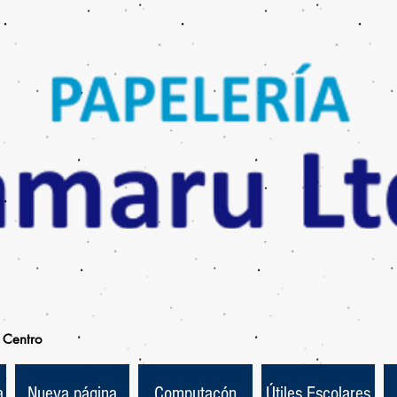
Centro
a
Nueva página
Computacón
Útiles Escolares