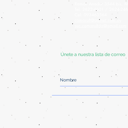
Ramón Anador 3544 bis, M
Tel: 2622-4601 / 2624-24
Cel: 093463564
camarult@adinet.com.uy
suc.camarultda@gmail.com
Únete a nuestra lista de correo