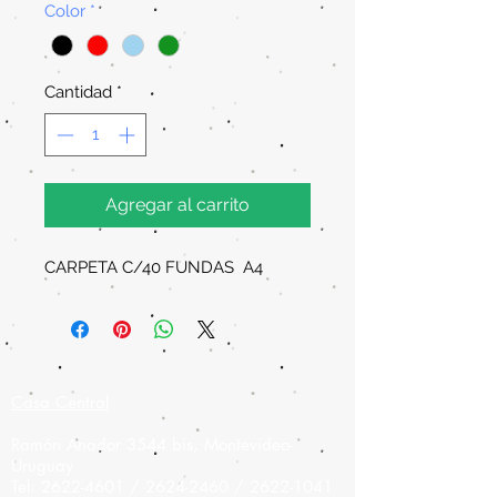
Color
*
Cantidad
*
Agregar al carrito
CARPETA C/40 FUNDAS A4
Casa Central
Ramón Anador 3544 bis, Montevideo-
Uruguay
Tel:
2622-4601
/
2624-2460
/
2622-1041