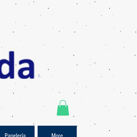
Papelería
More