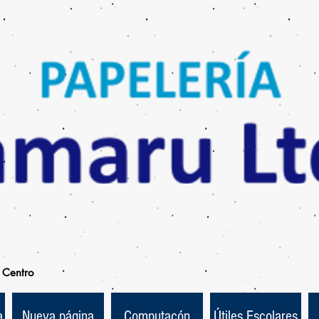
Centro
a
Nueva página
Computacón
Útiles Escolares