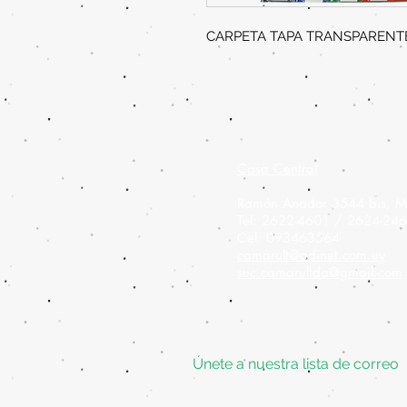
CARPETA TAPA TRANSPARENTE
Casa Central
Ramón Anador 3544 bis, M
Tel: 2622-4601 / 2624-24
Cel: 093463564
camarult@adinet.com.uy
suc.camarultda@gmail.com
Únete a nuestra lista de correo