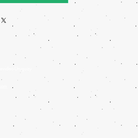
evideo-Uruguay
.com