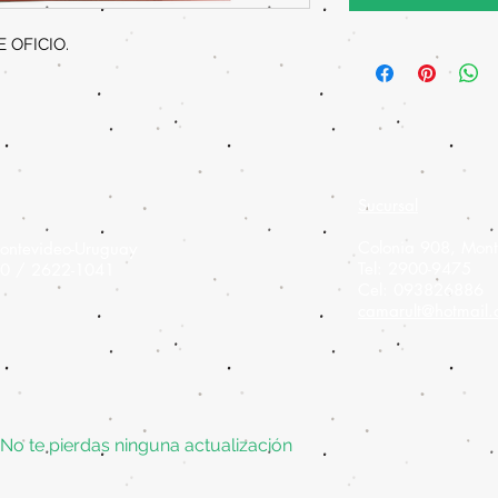
 OFICIO.
Sucursal
Colonia 908,
Mont
ontevideo-Uruguay
Tel: 2900-9475
60 / 2622-1041
Cel: 093826886
camarult@hotmail
No te pierdas ninguna actualización