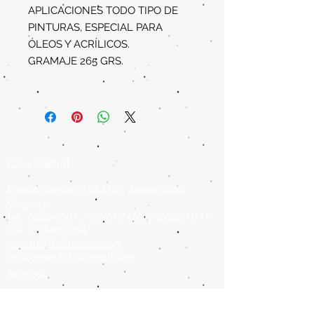
APLICACIONES TODO TIPO DE
PINTURAS, ESPECIAL PARA
ÓLEOS Y ACRÍLICOS.
GRAMAJE 265 GRS.
Casa Central
Ramón Anador 3544 bis, Montevideo-
Uruguay
Tel:
2622-4601
/
2624-2460
/
2622-1041
Cel:
093463564
camarult@adinet.com.uy
suc.camarultda@gmail.com
Sucursal
Colonia 908,
Montevideo-Uruguay
Tel:
2900-9475