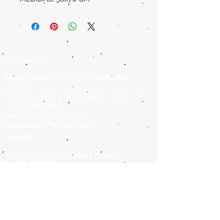
Casa Central
Ramón Anador 3544 bis, Montevideo-
Uruguay
Tel:
2622-4601
/
2624-2460
/
2622-1041
Cel:
093463564
camarult@adinet.com.uy
suc.camarultda@gmail.com
Sucursal
Colonia 908,
Montevideo-Uruguay
Tel:
2900-9475
Cel:
093826886
camarult@hotmail.com