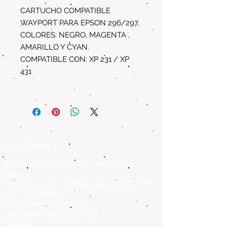
CARTUCHO COMPATIBLE
WAYPORT PARA EPSON 296/297.
COLORES: NEGRO, MAGENTA ,
AMARILLO Y CYAN.
COMPATIBLE CON: XP 231 / XP
431
Casa Central
Ramón Anador 3544 bis, Montevideo-
Uruguay
Tel:
2622-4601
/
2624-2460
/
2622-1041
Cel:
093463564
camarult@adinet.com.uy
suc.camarultda@gmail.com
Sucursal