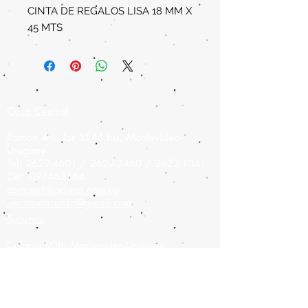
CINTA DE REGALOS LISA 18 MM X
45 MTS
Casa Central
Ramón Anador 3544 bis, Montevideo-
Uruguay
Tel:
2622-4601
/
2624-2460
/
2622-1041
Cel:
093463564
camarult@adinet.com.uy
suc.camarultda@gmail.com
Sucursal
Colonia 908,
Montevideo-Uruguay
Tel:
2900-9475
Cel:
093826886
camarult@hotmail.com