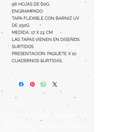
96 HOJAS DE 60G.
ENGRAMPADO
TAPA FLEXIBLE CON BARNIZ UV
DE 250G
MEDIDA: 17 X 22 CM
LAS TAPAS VIENEN EN DISEÑOS
SURTIDOS
PRESENTACIÓN: PAQUETE X 10
CUADERNOS SURTIDAS.
Casa Central
Ramón Anador 3544 bis, Montevideo-
Uruguay
Tel:
2622-4601
/
2624-2460
/
2622-1041
Cel:
093463564