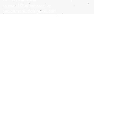
camarult@adinet.com.uy
suc.camarultda@gmail.com
Sucursal
Colonia 908,
Montevideo-Uruguay
Tel:
2900-9475
Cel:
093826886
camarult@hotmail.com
Únete a nuestra lista de correo
No te pierdas ninguna
actualización