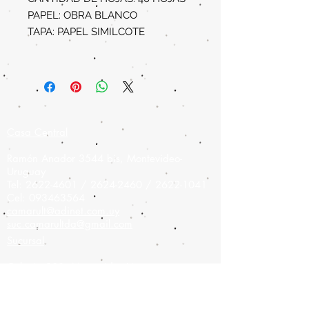
PAPEL: OBRA BLANCO
TAPA: PAPEL SIMILCOTE
Casa Central
Ramón Anador 3544 bis, Montevideo-
Uruguay
Tel:
2622-4601
/
2624-2460
/
2622-1041
Cel:
093463564
camarult@adinet.com.uy
suc.camarultda@gmail.com
Sucursal
Colonia 908,
Montevideo-Uruguay
Tel:
2900-9475
Cel:
093826886
camarult@hotmail.com