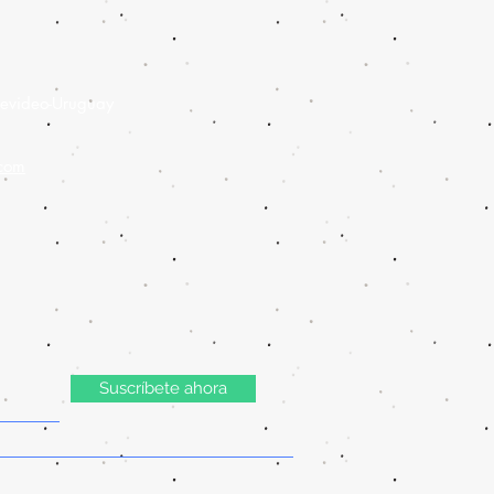
evideo-Uruguay
.com
Suscríbete ahora