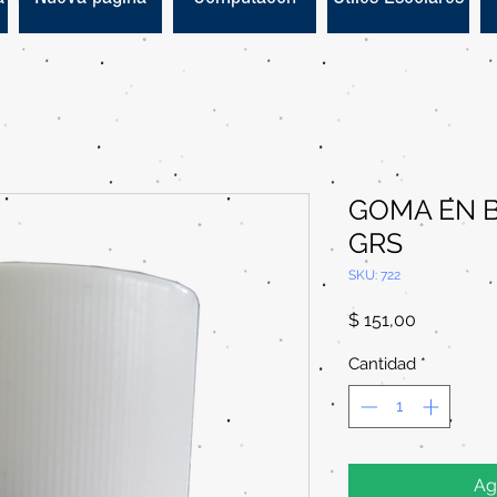
GOMA EN B
GRS
SKU: 722
Precio
$ 151,00
Cantidad
*
Ag