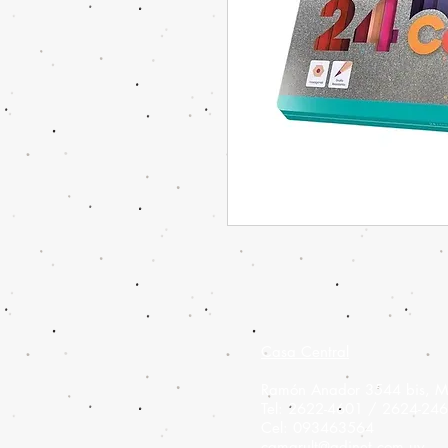
Casa Central
Ramón Anador 3544 bis, M
Tel: 2622-4601 / 2624-24
Cel: 093463564
camarult@adinet.com.uy