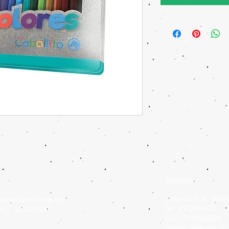
Sucursal
Colonia 908,
Mont
ontevideo-Uruguay
Tel: 2900-9475
60 / 2622-1041
Cel: 093826886
camarult@hotmail