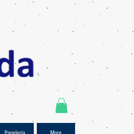
Papelería
More