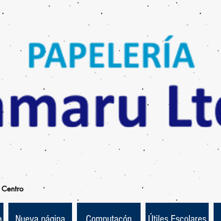
Centro
a
Nueva página
Computacón
Útiles Escolares