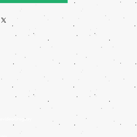
evideo-Uruguay
.com