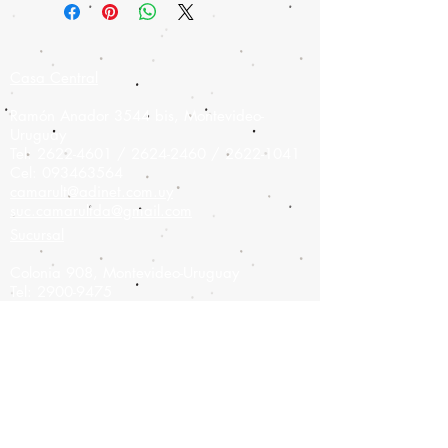
Casa Central
Ramón Anador 3544 bis, Montevideo-
Uruguay
Tel:
2622-4601
/
2624-2460
/
2622-1041
Cel:
093463564
camarult@adinet.com.uy
suc.camarultda@gmail.com
Sucursal
Colonia 908,
Montevideo-Uruguay
Tel:
2900-9475
Cel:
093826886
camarult@hotmail.com
Únete a nuestra lista de correo
No te pierdas ninguna