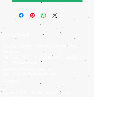
Casa Central
Ramón Anador 3544 bis, Montevideo-
Uruguay
Tel:
2622-4601
/
2624-2460
/
2622-1041
Cel:
093463564
camarult@adinet.com.uy
suc.camarultda@gmail.com
Sucursal
Colonia 908,
Montevideo-Uruguay
Tel:
2900-9475
Cel:
093826886
camarult@hotmail.com