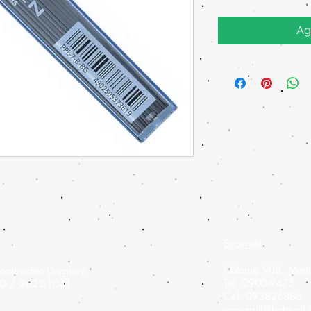
Ag
Sucursal
Colonia 908,
Mont
ontevideo-Uruguay
Tel: 2900-9475
60 / 2622-1041
Cel: 093826886
camarult@hotmail