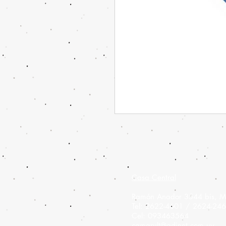
Casa Central
Ramón Anador 3544 bis, M
Tel: 2622-4601 / 2624-24
Cel: 093463564
camarult@adinet.com.uy