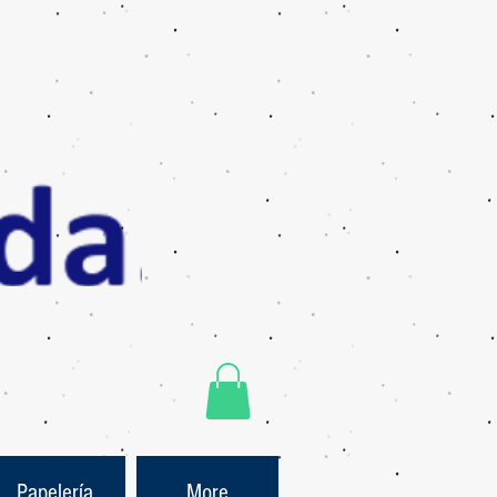
Papelería
More