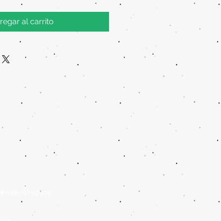
regar al carrito
evideo-Uruguay
.com