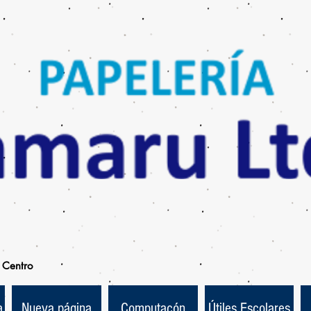
Centro
a
Nueva página
Computacón
Útiles Escolares