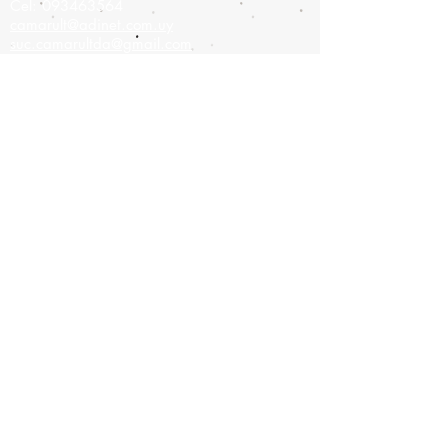
Cel:
093463564
camarult@adinet.com.uy
suc.camarultda@gmail.com
Sucursal
Colonia 908,
Montevideo-Uruguay
Tel:
2900-9475
Cel:
093826886
camarult@hotmail.com
Únete a nuestra lista de correo
No te pierdas ninguna
actualización