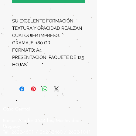
SU EXCELENTE FORMACIÓN,
TEXTURA Y OPACIDAD REALZAN
CUALQUIER IMPRESO.
GRAMAJE: 180 GR
FORMATO: A4
PRESENTACIÓN: PAQUETE DE 125
HOJAS
Casa Central
Ramón Anador 3544 bis, Montevideo-
Uruguay
Tel:
2622-4601
/
2624-2460
/
2622-1041