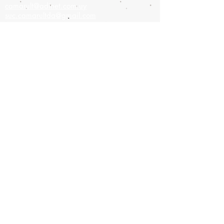
camarult@adinet.com.uy
suc.camarultda@gmail.com
Sucursal
Colonia 908,
Montevideo-Uruguay
Tel:
2900-9475
Cel:
093826886
camarult@hotmail.com
Únete a nuestra lista de correo
No te pierdas ninguna
actualización