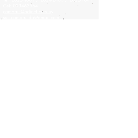
Cel:
093463564
camarult@adinet.com.uy
suc.camarultda@gmail.com
Sucursal
Colonia 908,
Montevideo-Uruguay
Tel:
2900-9475
Cel:
093826886
camarult@hotmail.com
Únete a nuestra lista de correo
No te pierdas ninguna
actualización