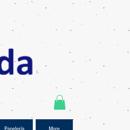
Papelería
More