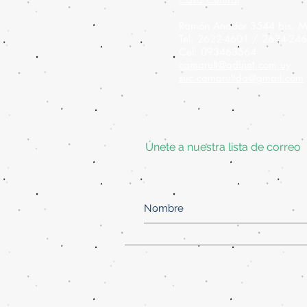
Ramón Anador 3544 bis, M
Tel: 2622-4601 / 2624-24
Cel: 093463564
camarult@adinet.com.uy
suc.camarultda@gmail.com
Únete a nuestra lista de correo