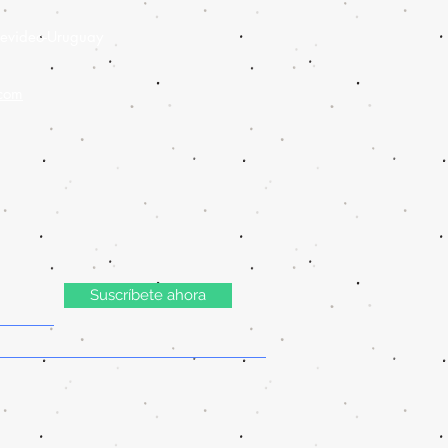
evideo-Uruguay
.com
Suscríbete ahora