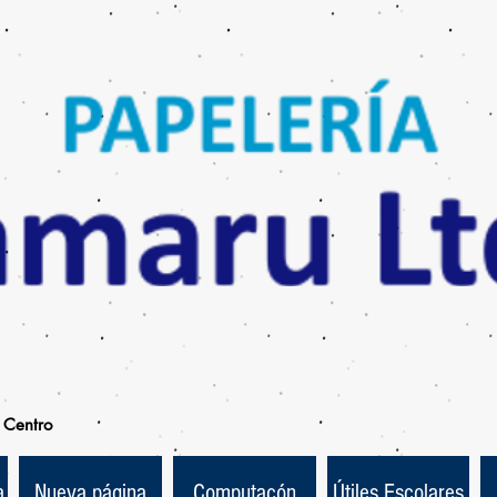
Centro
a
Nueva página
Computacón
Útiles Escolares