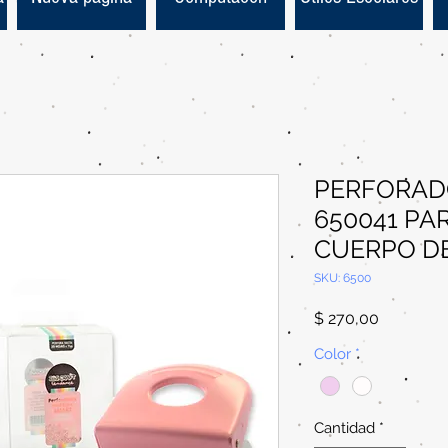
PERFORADO
650041 PAR
CUERPO D
SKU: 6500
Precio
$ 270,00
Color
*
Cantidad
*