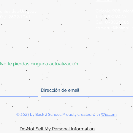
Colonia 908,
Mont
ontevideo-Uruguay
Tel: 2900-9475
60 / 2622-1041
Cel: 093826886
camarult@hotmail
No te pierdas ninguna actualización
© 2023 by Back 2 School. Proudly created with
Wix.com
Do Not Sell My Personal Information