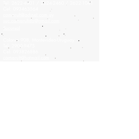
Tel:
2622-4601
/
2624-2460
/
2622-1041
Cel:
093463564
camarult@adinet.com.uy
suc.camarultda@gmail.com
Sucursal
Colonia 908,
Montevideo-Uruguay
Tel:
2900-9475
Cel:
093826886
camarult@hotmail.com
Únete a nuestra lista de correo
No te pierdas ninguna
actualización