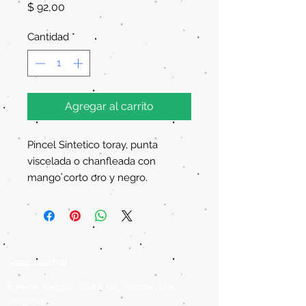
Precio
$ 92,00
Cantidad
*
Agregar al carrito
Pincel Sintetico toray, punta
viscelada o chanfleada con
mango corto oro y negro.
Casa Central
Ramón Anador 3544 bis, Montevideo-
Uruguay