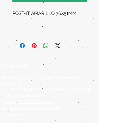
POST-IT AMARILLO 76X51MM.
Casa Central
Ramón Anador 3544 bis, Montevideo-
Uruguay
Tel:
2622-4601
/
2624-2460
/
2622-1041
Cel:
093463564
camarult@adinet.com.uy
suc.camarultda@gmail.com
Sucursal
Colonia 908,
Montevideo-Uruguay
Tel:
2900-9475
Cel:
093826886