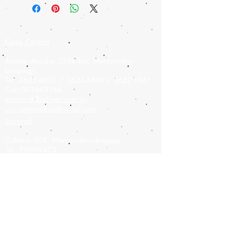
Casa Central
Ramón Anador 3544 bis, Montevideo-
Uruguay
Tel:
2622-4601
/
2624-2460
/
2622-1041
Cel:
093463564
camarult@adinet.com.uy
suc.camarultda@gmail.com
Sucursal
Colonia 908,
Montevideo-Uruguay
Tel:
2900-9475
Cel:
093826886
camarult@hotmail.com
Únete a nuestra lista de correo