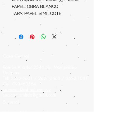
PAPEL: OBRA BLANCO
TAPA: PAPEL SIMILCOTE
Casa Central
Ramón Anador 3544 bis, Montevideo-
Uruguay
Tel:
2622-4601
/
2624-2460
/
2622-1041
Cel:
093463564
camarult@adinet.com.uy
suc.camarultda@gmail.com
Sucursal
Colonia 908,
Montevideo-Uruguay
Tel:
2900-9475
Cel:
093826886
camarult@hotmail.com