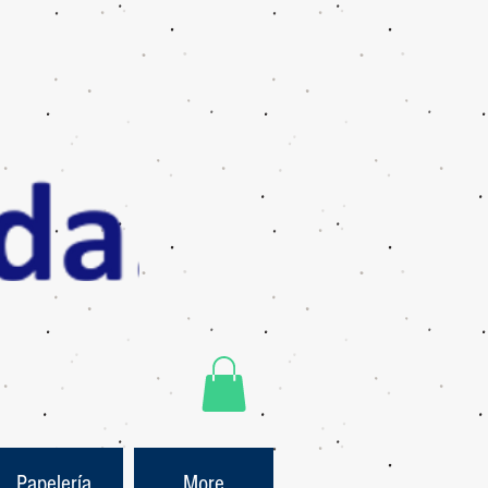
Papelería
More