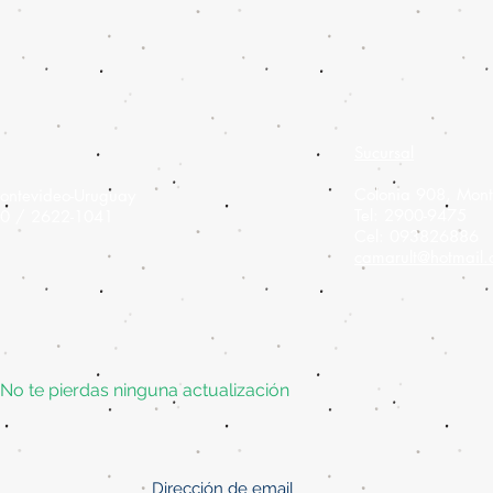
Sucursal
Colonia 908,
Mont
ontevideo-Uruguay
Tel: 2900-9475
60 / 2622-1041
Cel: 093826886
camarult@hotmail
No te pierdas ninguna actualización