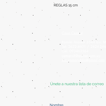
REGLAS 15 cm
Casa Central
Ramón Anador 3544 bis, M
Tel: 2622-4601 / 2624-24
Cel: 093463564
camarult@adinet.com.uy
suc.camarultda@gmail.com
Únete a nuestra lista de correo