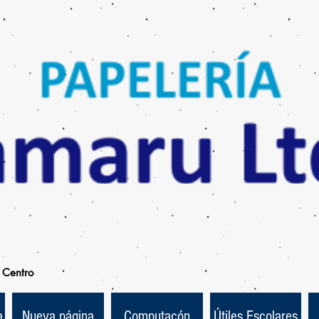
Centro
a
Nueva página
Computacón
Útiles Escolares