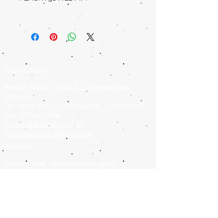
Casa Central
Ramón Anador 3544 bis, Montevideo-
Uruguay
Tel:
2622-4601
/
2624-2460
/
2622-1041
Cel:
093463564
camarult@adinet.com.uy
suc.camarultda@gmail.com
Sucursal
Colonia 908,
Montevideo-Uruguay
Tel:
2900-9475
Cel:
093826886
camarult@hotmail.com