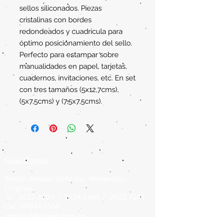
sellos siliconados. Piezas
cristalinas con bordes
redondeados y cuadricula para
óptimo posicionamiento del sello.
Perfecto para estampar sobre
manualidades en papel, tarjetas,
cuadernos, invitaciones, etc. En set
con tres tamaños (5x12,7cms),
(5x7,5cms) y (7,5x7,5cms).
Casa Central
Ramón Anador 3544 bis, Montevideo-
Uruguay
Tel:
2622-4601
/
2624-2460
/
2622-1041
Cel:
093463564
camarult@adinet.com.uy