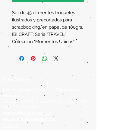
Set de 45 diferentes troqueles
ilustrados y precortados para
scrapbooking, en papel de 180grs.
IBI CRAFT: Serie "TRAVEL",
Colección "Momentos Ùnicos"
Casa Central
Ramón Anador 3544 bis, Montevideo-
Uruguay
Tel:
2622-4601
/
2624-2460
/
2622-1041
Cel:
093463564
camarult@adinet.com.uy
suc.camarultda@gmail.com
Sucursal