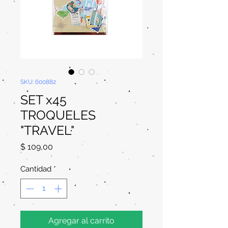
SKU: 600882
SET x45
TROQUELES
"TRAVEL"
Precio
$ 109,00
Cantidad
*
Agregar al carrito