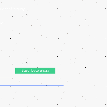
evideo-Uruguay
.com
Suscríbete ahora