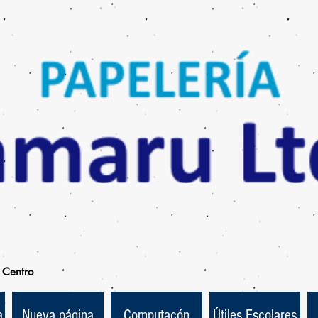
Centro
a
Nueva página
Computacón
Útiles Escolares