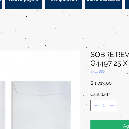
SOBRE REV
G4497 25 X
SKU: 860
Precio
$ 1.013,00
Cantidad
*
Ag