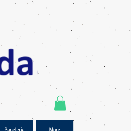
Papelería
More