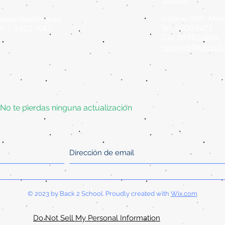
Colonia 908,
Mont
ontevideo-Uruguay
Tel: 2900-9475
60 / 2622-1041
Cel: 093826886
camarult@hotmail
No te pierdas ninguna actualización
© 2023 by Back 2 School. Proudly created with
Wix.com
Do Not Sell My Personal Information