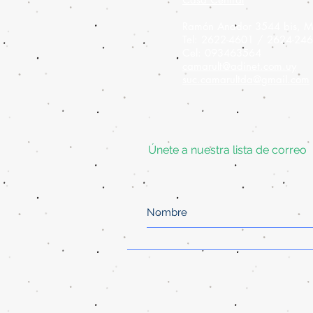
Ramón Anador 3544 bis, M
Tel: 2622-4601 / 2624-24
Cel: 093463564
camarult@adinet.com.uy
suc.camarultda@gmail.com
Únete a nuestra lista de correo