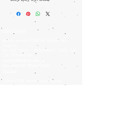
Casa Central
Ramón Anador 3544 bis, Montevideo-
Uruguay
Tel:
2622-4601
/
2624-2460
/
2622-1041
Cel:
093463564
camarult@adinet.com.uy
suc.camarultda@gmail.com
Sucursal
Colonia 908,
Montevideo-Uruguay
Tel:
2900-9475
Cel:
093826886
camarult@hotmail.com