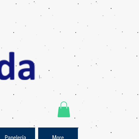
Papelería
More