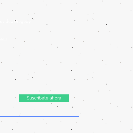
evideo-Uruguay
.com
Suscríbete ahora