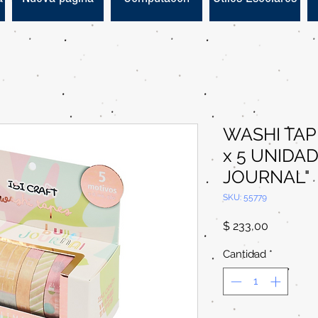
WASHI TAP
x 5 UNIDA
JOURNAL"
SKU: 55779
Precio
$ 233,00
Cantidad
*