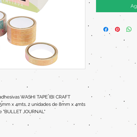
Ag
toadhesivas WASHI TAPE IBI CRAFT
25mm x 4mts, 2 unidades de 8mm x 4mts
rie "BULLET JOURNAL"