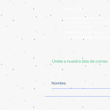
Casa Central
Ramón Anador 3544 bis, M
Tel: 2622-4601 / 2624-24
Cel: 093463564
camarult@adinet.com.uy
suc.camarultda@gmail.com
Únete a nuestra lista de correo