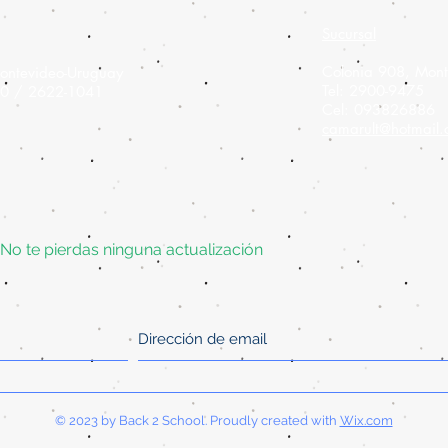
Sucursal
Colonia 908,
Mont
ontevideo-Uruguay
Tel: 2900-9475
60 / 2622-1041
Cel: 093826886
camarult@hotmail
No te pierdas ninguna actualización
© 2023 by Back 2 School. Proudly created with
Wix.com