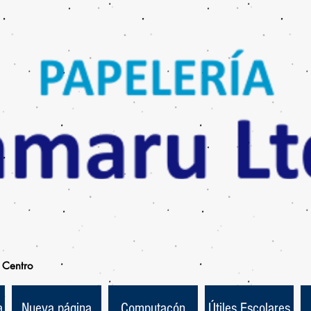
Centro
a
Nueva página
Computacón
Útiles Escolares